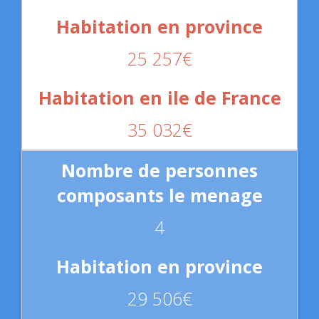
25 257€
35 032€
4
29 506€