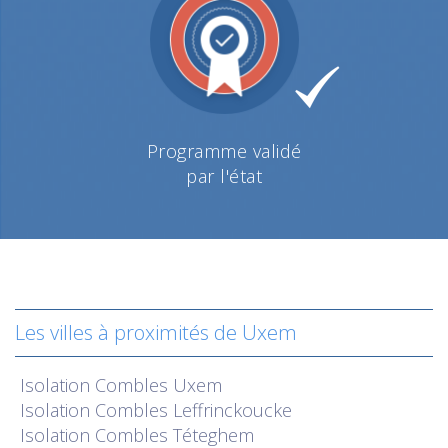
Programme validé
par l'état
Les villes à proximités de Uxem
Isolation
Combles Uxem
Isolation
Combles Leffrinckoucke
Isolation
Combles Téteghem