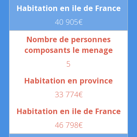
40 905€
5
33 774€
46 798€