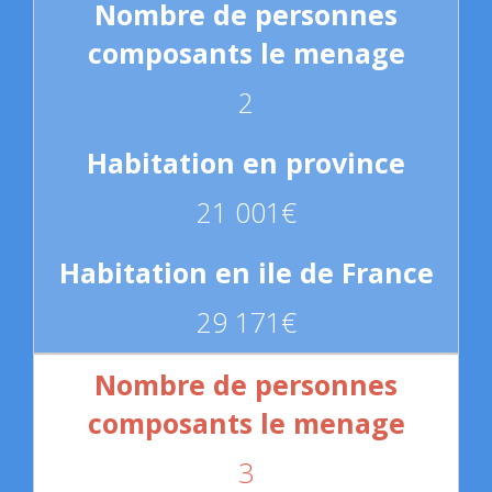
2
21 001€
29 171€
3