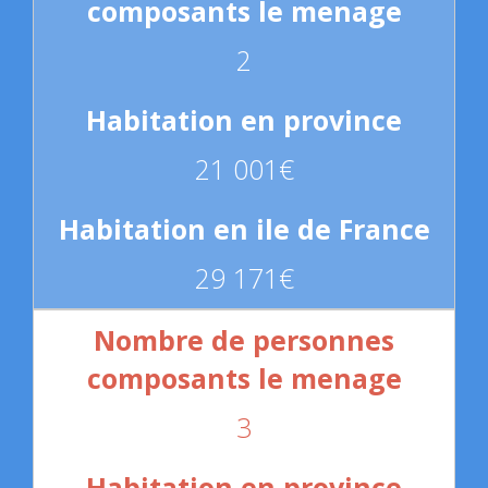
2
21 001€
29 171€
3