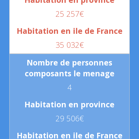
25 257€
35 032€
4
29 506€