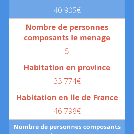
40 905€
5
33 774€
46 798€