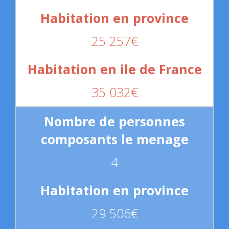
25 257€
35 032€
4
29 506€