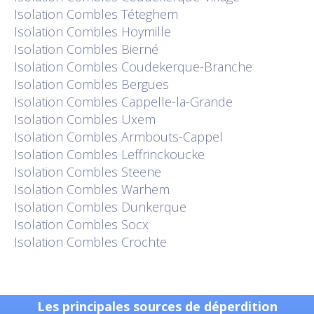
Isolation
Combles Téteghem
Isolation
Combles Hoymille
Isolation
Combles Bierné
Isolation
Combles Coudekerque-Branche
Isolation
Combles Bergues
Isolation
Combles Cappelle-la-Grande
Isolation
Combles Uxem
Isolation
Combles Armbouts-Cappel
Isolation
Combles Leffrinckoucke
Isolation
Combles Steene
Isolation
Combles Warhem
Isolation
Combles Dunkerque
Isolation
Combles Socx
Isolation
Combles Crochte
Les principales sources de déperdition