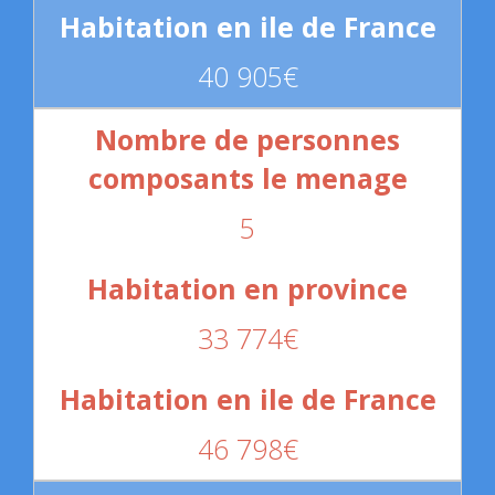
40 905€
5
33 774€
46 798€