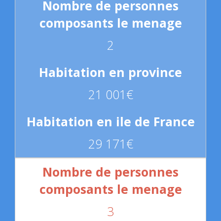
2
21 001€
29 171€
3