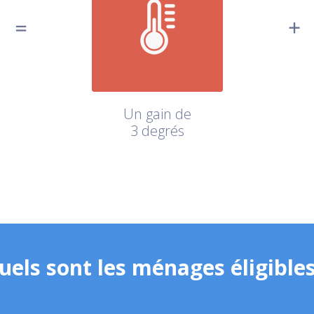
Un gain de
3 degrés
uels sont les ménages éligibles