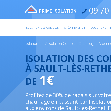
09 70 
PRIME ISOLATION
ISOLATION DES COMBLES
CRÉDIT D'IMPOT
QUESTIONS FR
Isolation 1€
/
Isolation Combles Champagne Ardenn
ISOLATION DES C
À SAULT-LÈS-RETH
1€
DE
Profitez de 30% de rabais sur votr
chauffage en passant par l'isolatio
aux environs de Sault-lès-Rethel. F