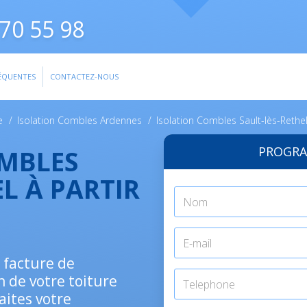
70 55 98
ÉQUENTES
CONTACTEZ-NOUS
e
/
Isolation Combles Ardennes
/
Isolation Combles Sault-lès-Rethe
PROGRA
OMBLES
EL À PARTIR
e facture de
n de votre toiture
aites votre