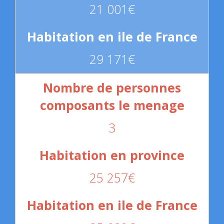
21 001€
29 171€
3
25 257€