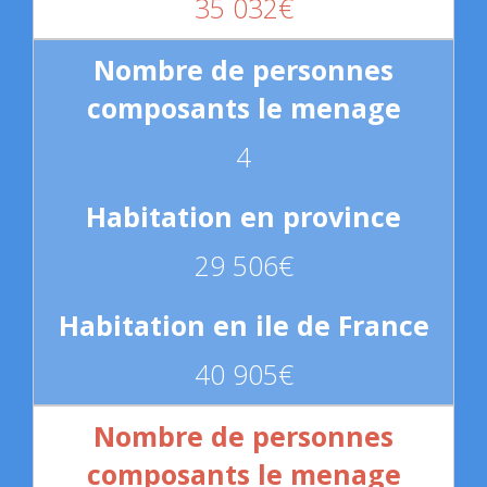
35 032€
4
29 506€
40 905€