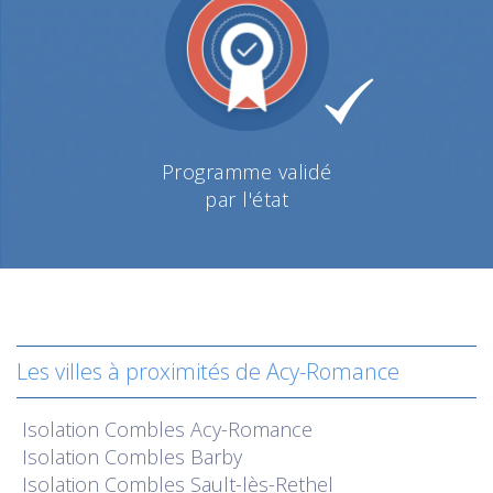
Programme validé
par l'état
Les villes à proximités de Acy-Romance
Isolation
Combles Acy-Romance
Isolation
Combles Barby
Isolation
Combles Sault-lès-Rethel