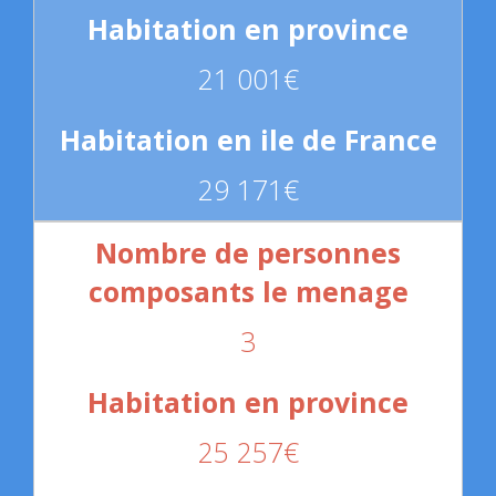
21 001€
29 171€
3
25 257€