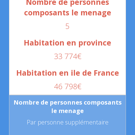
5
33 774€
46 798€
Par personne supplémentaire