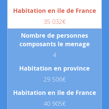
35 032€
4
29 506€
40 905€