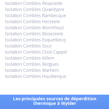
Isolation
Combles Rexpoëde
Isolation
Combles Quaëdypre
Isolation
Combles Bambecque
Isolation
Combles Herzeele
Isolation
Combles Wormhout
Isolation
Combles Bissezeele
Isolation
Combles Esquelbecq
Isolation
Combles Socx
Isolation
Combles Oost-Cappel
Isolation
Combles Killem
Isolation
Combles Bergues
Isolation
Combles Warhem
Isolation
Combles Houtkerque
Les principales sources de déperdition
thermique à Wylder