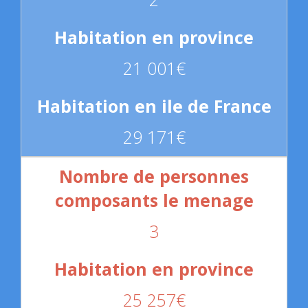
21 001€
29 171€
3
25 257€