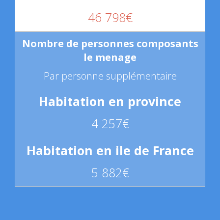
46 798€
Par personne supplémentaire
4 257€
5 882€