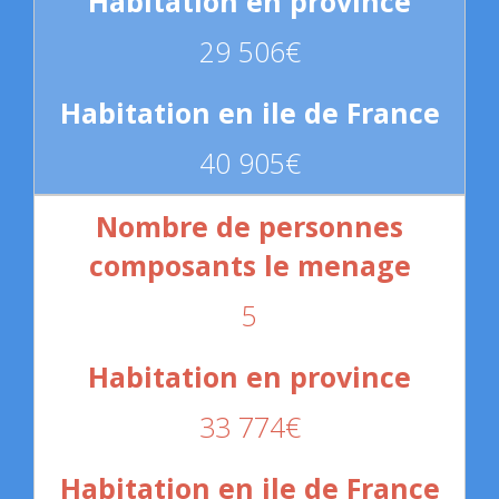
29 506€
40 905€
5
33 774€