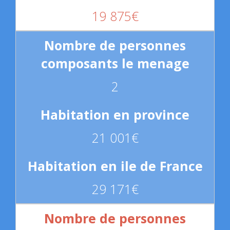
19 875€
2
21 001€
29 171€