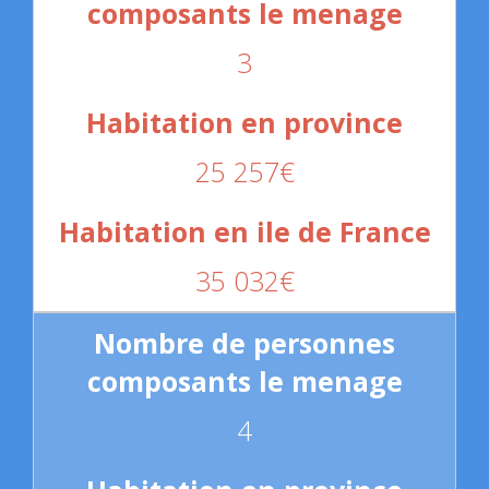
3
25 257€
35 032€
4