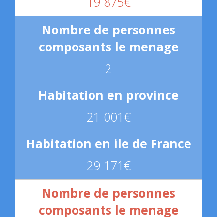
19 875€
2
21 001€
29 171€