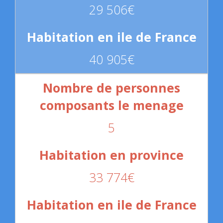
29 506€
40 905€
5
33 774€