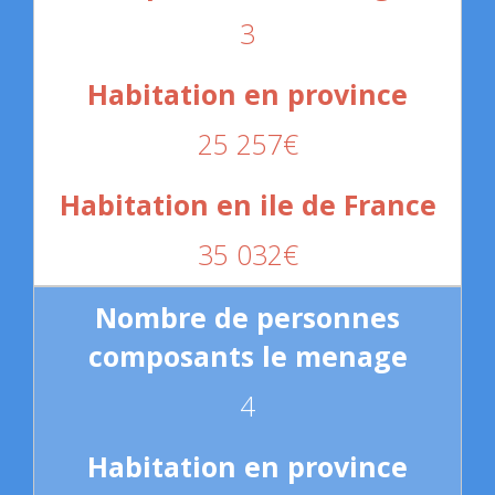
3
25 257€
35 032€
4