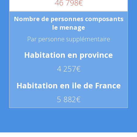
46 798€
Par personne supplémentaire
4 257€
5 882€