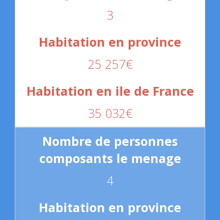
3
25 257€
35 032€
4