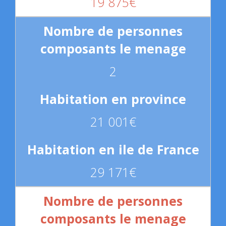
19 875€
2
21 001€
29 171€