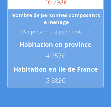
46 798€
Par personne supplémentaire
4 257€
5 882€