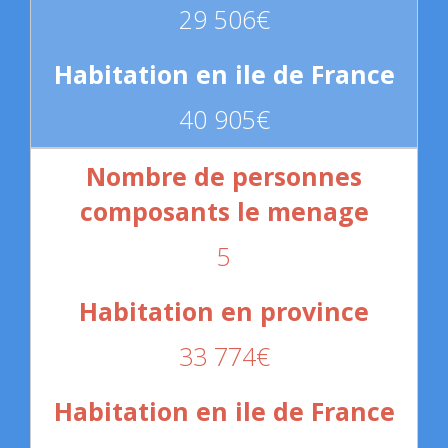
29 506€
40 905€
5
33 774€