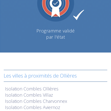
Programme validé
par l'état
Les villes à proximités de Ollières
Isolation
Combles Ollières
Isolation
Combles Villaz
Isolation
Combles Charvonnex
Isolation
Combles Aviernoz