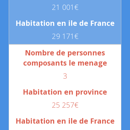
21 001€
29 171€
3
25 257€