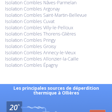
Isolation
Combles Nâves-Parmelan
Isolation
Combles Argonay
Isolation
Combles Saint-Martin-Bellevue
Isolation
Combles Cuvat
Isolation
Combles Villy-le-Pelloux
Isolation
Combles Thorens-Glières
Isolation
Combles Pringy
Isolation
Combles Groisy
Isolation
Combles Annecy-le-Vieux
Isolation
Combles Allonzier-la-Caille
Isolation
Combles Épagny
Les principales sources de déperdition
thermique à Ollières