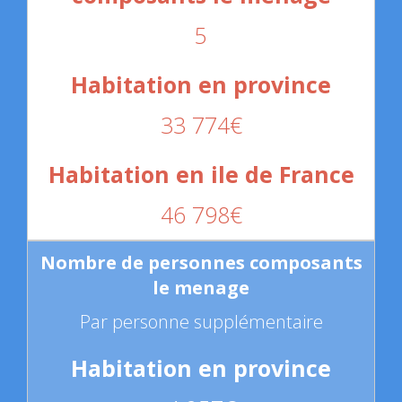
5
33 774€
46 798€
Par personne supplémentaire