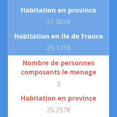
21 001€
29 171€
3
25 257€