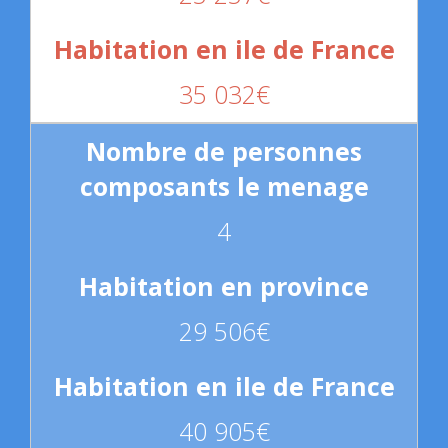
35 032€
4
29 506€
40 905€