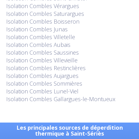
Isolation
Combles Vérargues
Isolation
Combles Saturargues
Isolation
Combles Boisseron
Isolation
Combles Junas
Isolation
Combles Villetelle
Isolation
Combles Aubais
Isolation
Combles Saussines
Isolation
Combles Villevieille
Isolation
Combles Restinclières
Isolation
Combles Aujargues
Isolation
Combles Sommières
Isolation
Combles Lunel-Viel
Isolation
Combles Gallargues-le-Montueux
Les principales sources de déperdition
thermique à Saint-Sériès