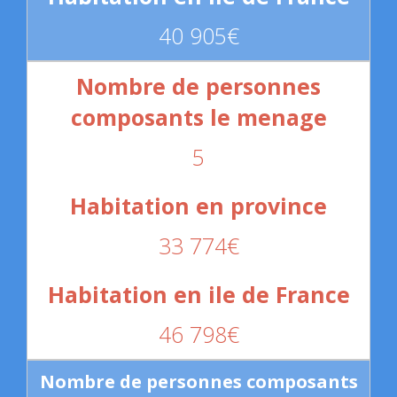
40 905€
5
33 774€
46 798€