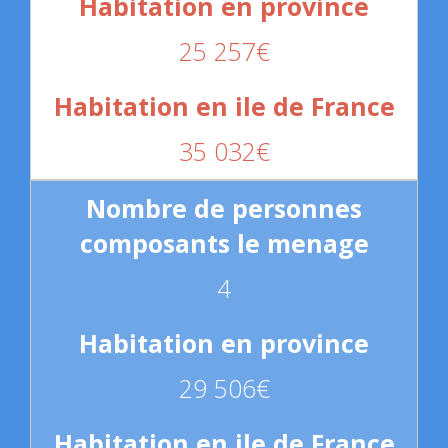
25 257€
35 032€
4
29 506€