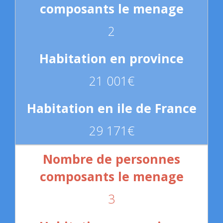
2
21 001€
29 171€
3