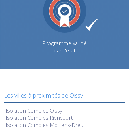
Programme validé
par l'état
Les villes à proximités de Oissy
Isolation
Combles Oissy
Isolation
Combles Riencourt
Isolation
Combles Molliens-Dreuil