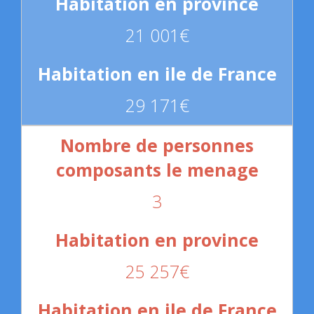
21 001€
29 171€
3
25 257€