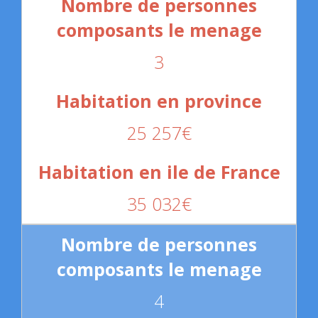
3
25 257€
35 032€
4