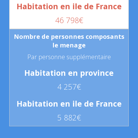
46 798€
Par personne supplémentaire
4 257€
5 882€