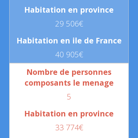
29 506€
40 905€
5
33 774€