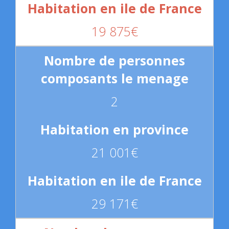
19 875€
2
21 001€
29 171€