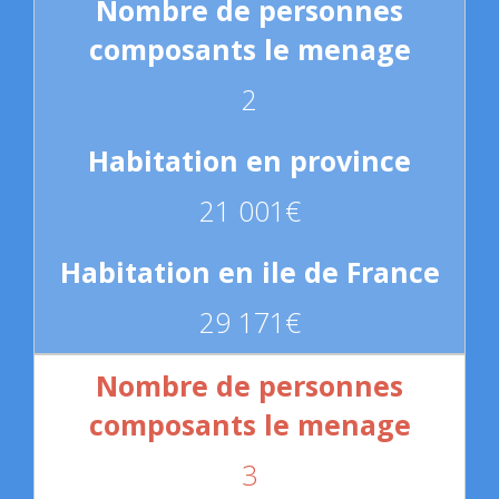
2
21 001€
29 171€
3