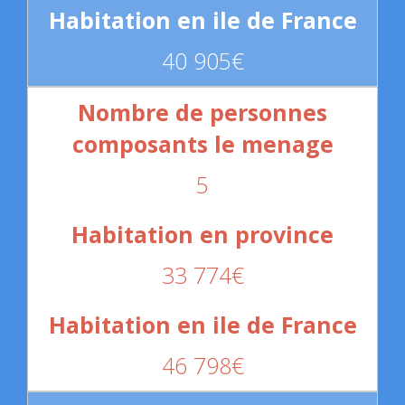
40 905€
5
33 774€
46 798€