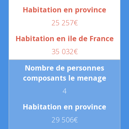
25 257€
35 032€
4
29 506€