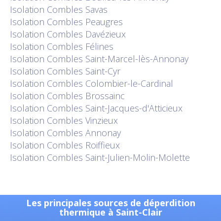
Isolation
Combles Savas
Isolation
Combles Peaugres
Isolation
Combles Davézieux
Isolation
Combles Félines
Isolation
Combles Saint-Marcel-lès-Annonay
Isolation
Combles Saint-Cyr
Isolation
Combles Colombier-le-Cardinal
Isolation
Combles Brossainc
Isolation
Combles Saint-Jacques-d'Atticieux
Isolation
Combles Vinzieux
Isolation
Combles Annonay
Isolation
Combles Roiffieux
Isolation
Combles Saint-Julien-Molin-Molette
Les principales sources de déperdition
thermique à Saint-Clair