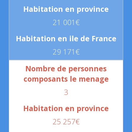
21 001€
29 171€
3
25 257€