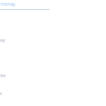
-Annonay
nay
tte
ux