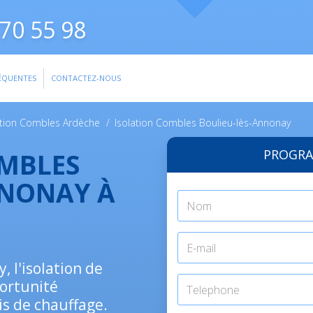
70 55 98
ÉQUENTES
CONTACTEZ-NOUS
ation Combles Ardèche
/
Isolation Combles Boulieu-lès-Annonay
PROGRA
OMBLES
NNONAY À
 l'isolation de
ortunité
is de chauffage.