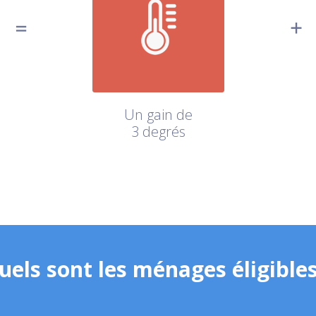
Un gain de
3 degrés
uels sont les ménages éligibles