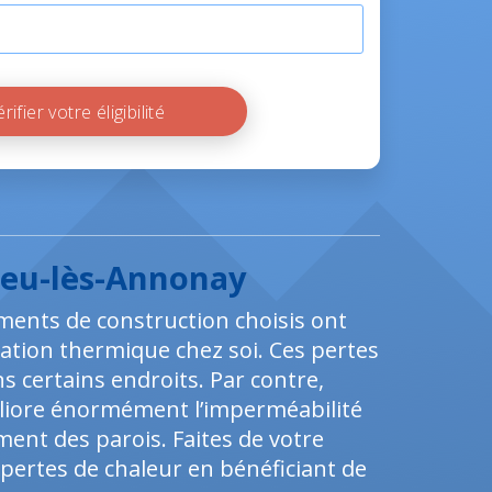
Vérifier votre éligibilité
lieu-lès-Annonay
ements de construction choisis ont
ation thermique chez soi. Ces pertes
 certains endroits. Par contre,
éliore énormément l’imperméabilité
ent des parois. Faites de votre
ertes de chaleur en bénéficiant de