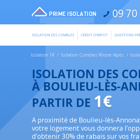
09 70 
PRIME ISOLATION
ISOLATION DES COMBLES
CRÉDIT D'IMPOT
QUESTIONS FR
Isolation 1€
/
Isolation Combles Rhone Alpes
/
Isol
ISOLATION DES C
À BOULIEU-LÈS-A
1€
PARTIR DE
A proximité de Boulieu-lès-Annonay,
votre logement vous donnera l’opp
d’obtenir 30% de rabais sur vos fra