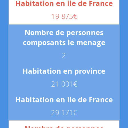
19 875€
2
21 001€
29 171€