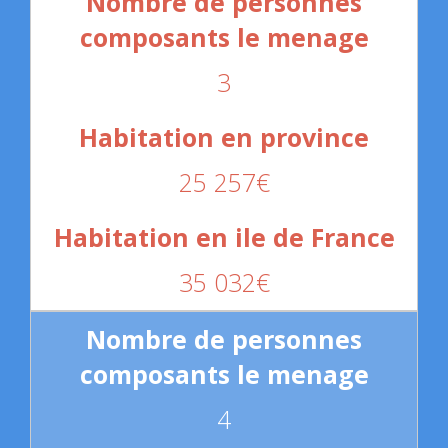
3
25 257€
35 032€
4