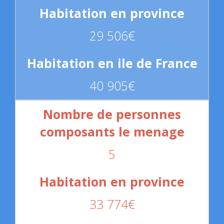
29 506€
40 905€
5
33 774€