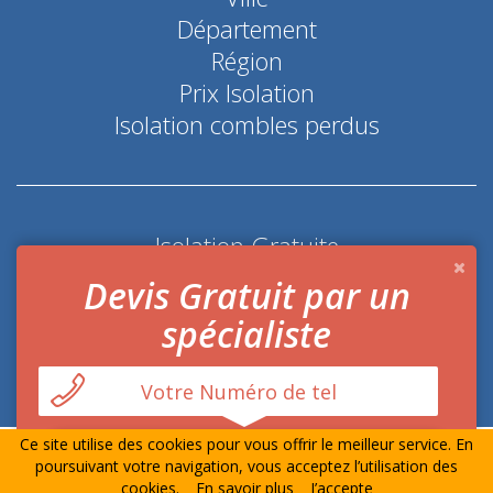
Département
Région
Prix Isolation
Isolation combles perdus
Isolation Gratuite
Coup de pouce économie d'énergie
Devis Gratuit par un
spécialiste
Ce site utilise des cookies pour vous offrir le meilleur service. En
© Prime-Isolation.fr Tout droits réservés
Mentions
poursuivant votre navigation, vous acceptez l’utilisation des
Légales
-
Contact
cookies.
En savoir plus
J’accepte