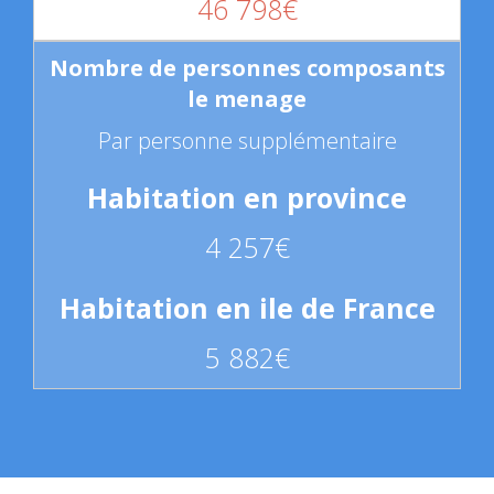
46 798€
Par personne supplémentaire
4 257€
5 882€