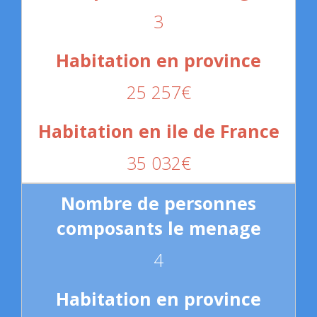
3
25 257€
35 032€
4