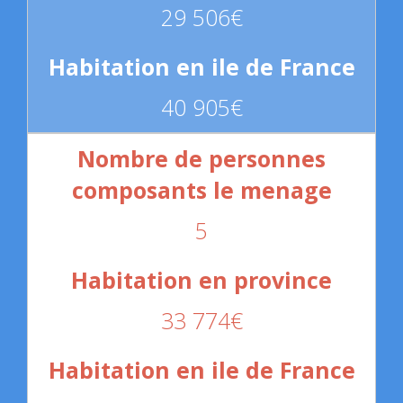
29 506€
40 905€
5
33 774€