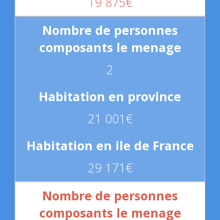
19 875€
2
21 001€
29 171€