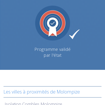
Programme validé
par l'état
Les villes à proximités de Molompize
Isolation
Combles Molompize