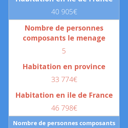
40 905€
5
33 774€
46 798€