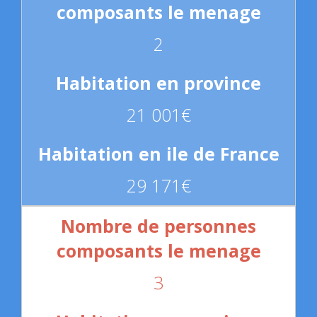
2
21 001€
29 171€
3