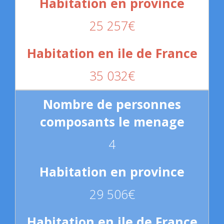
25 257€
35 032€
4
29 506€