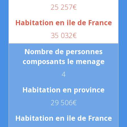
25 257€
35 032€
4
29 506€