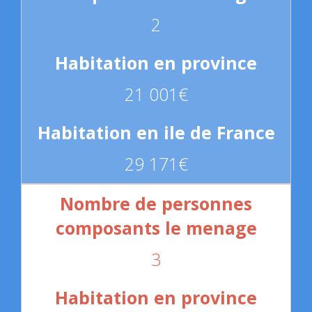
2
21 001€
29 171€
3