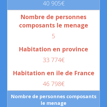
40 905€
5
33 774€
46 798€