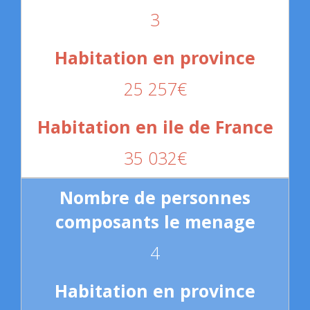
3
25 257€
35 032€
4