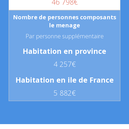
46 798€
Par personne supplémentaire
4 257€
5 882€