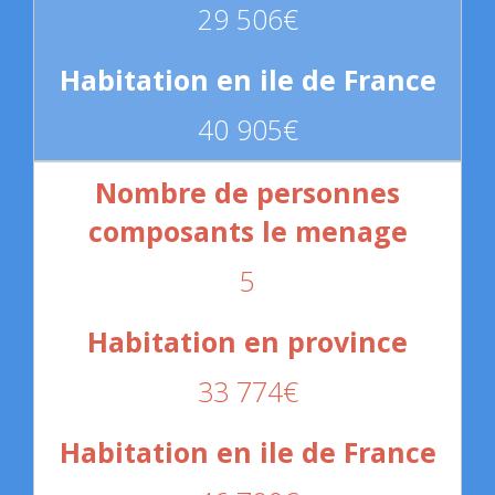
29 506€
40 905€
5
33 774€