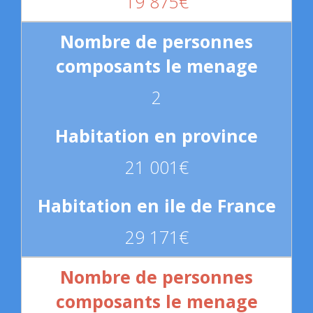
19 875€
2
21 001€
29 171€