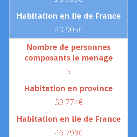
40 905€
5
33 774€
46 798€