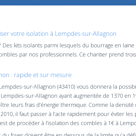
er votre isolation à Lempdes-sur-Allagnon
 Des kits isolants parmi lesquels du bourrage en laine
combles par nos professionnels. Ce chantier prend tro
non : rapide et sur mesure
à Lempdes-sur-Allagnon (43410) vous donnera la possibil
de Lempdes-sur-Allagnon ayant augmentée de 1370 en 1
tre leurs frais d’énergie thermique. Comme la densit
010, il faut passer à l’acte rapidement pour éviter les
t est de procéder à l’isolation des combles à 1€ à Lemp
u foyer doivent être en dessous de la limite qu’a défini