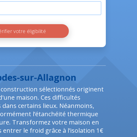
Vérifier votre éligibilité
pdes-sur-Allagnon
e construction sélectionnés originent
d'une maison. Ces difficultés
dans certains lieux. Néanmoins,
énormément l’étanchéité thermique
oiture. Transformez votre maison en
entrer le froid grâce à l’isolation 1€