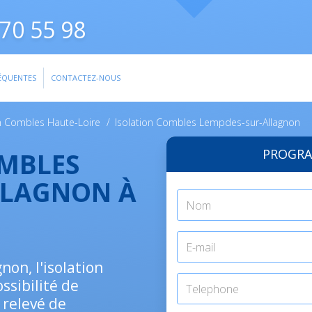
70 55 98
ÉQUENTES
CONTACTEZ-NOUS
on Combles Haute-Loire
/
Isolation Combles Lempdes-sur-Allagnon
PROGRA
OMBLES
LLAGNON À
on, l'isolation
ssibilité de
 relevé de