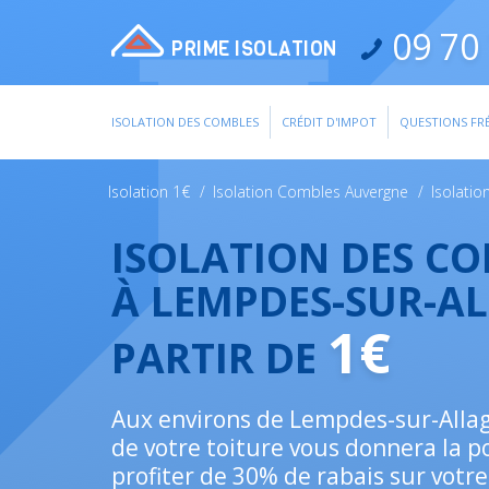
09 70 
PRIME ISOLATION
ISOLATION DES COMBLES
CRÉDIT D'IMPOT
QUESTIONS FR
Isolation 1€
/
Isolation Combles Auvergne
/
Isolati
ISOLATION DES C
À LEMPDES-SUR-A
1€
PARTIR DE
Aux environs de Lempdes-sur-Allagn
de votre toiture vous donnera la po
profiter de 30% de rabais sur votre