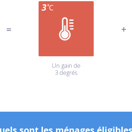
Un gain de
3 degrés
uels sont les ménages éligibles