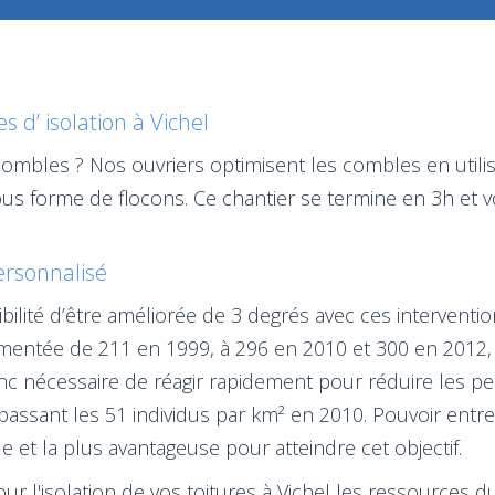
 d’ isolation à Vichel
combles ? Nos ouvriers optimisent les combles en util
us forme de flocons. Ce chantier se termine en 3h et v
personnalisé
ilité d’être améliorée de 3 degrés avec ces interventio
gmentée de 211 en 1999, à 296 en 2010 et 300 en 2012,
donc nécessaire de réagir rapidement pour réduire les 
passant les 51 individus par km² en 2010. Pouvoir entre
e et la plus avantageuse pour atteindre cet objectif.
ur l'isolation de vos toitures à Vichel les ressources d