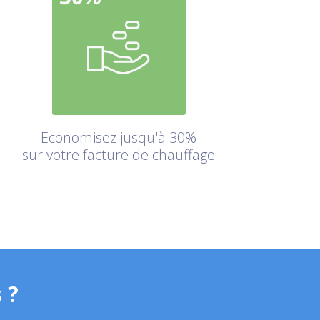
Economisez jusqu'à 30%
sur votre facture de chauffage
 ?