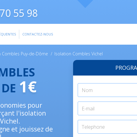
70 55 98
ÉQUENTES
CONTACTEZ-NOUS
on Combles Puy-de-Dôme
/
Isolation Combles Vichel
PROGRA
OMBLES
1€
R DE
économies pour
çant l'isolation
Vichel.
gne et jouissez de