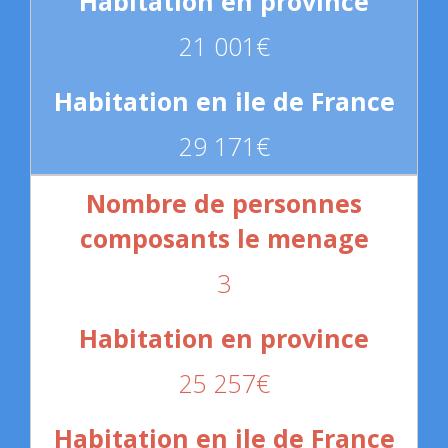
21 001€
29 171€
3
25 257€