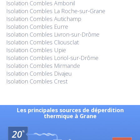
Isolation
Combles Ambonil
Isolation
Combles La Roche-sur-Grane
Isolation
Combles Autichamp
Isolation
Combles Eurre
Isolation
Combles Livron-sur-Drôme
Isolation
Combles Cliousclat
Isolation
Combles Upie
Isolation
Combles Loriol-sur-Drôme
Isolation
Combles Mirmande
Isolation
Combles Divajeu
Isolation
Combles Crest
Les principales sources de déperdition
thermique à Grane