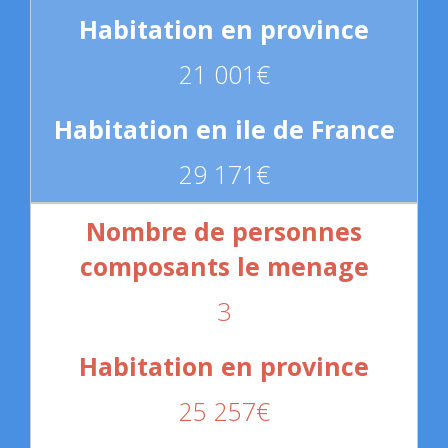
21 001€
29 171€
3
25 257€