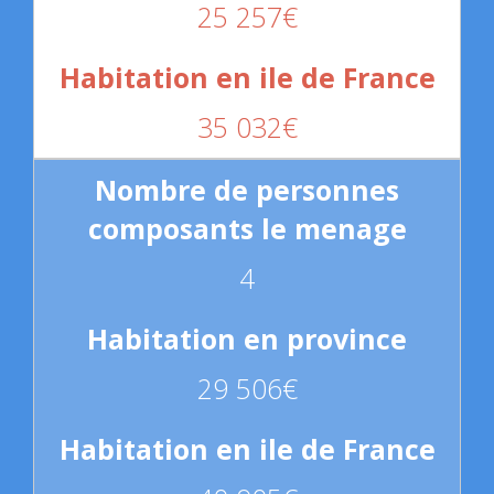
25 257€
35 032€
4
29 506€