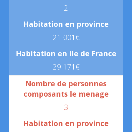
2
21 001€
29 171€
3