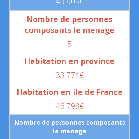
40 905€
5
33 774€
46 798€