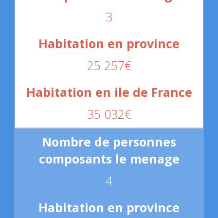
3
25 257€
35 032€
4