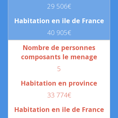
29 506€
40 905€
5
33 774€