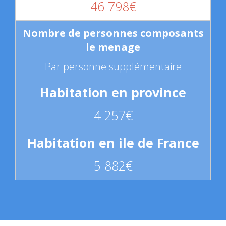
46 798€
Par personne supplémentaire
4 257€
5 882€