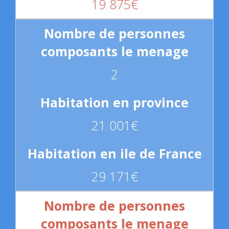
19 875€
2
21 001€
29 171€