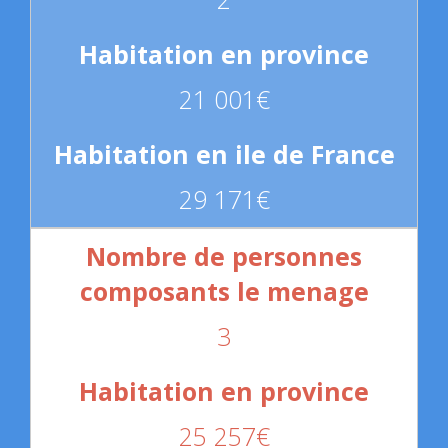
21 001€
29 171€
3
25 257€