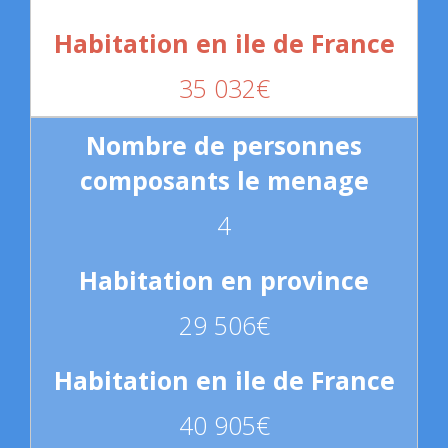
35 032€
4
29 506€
40 905€