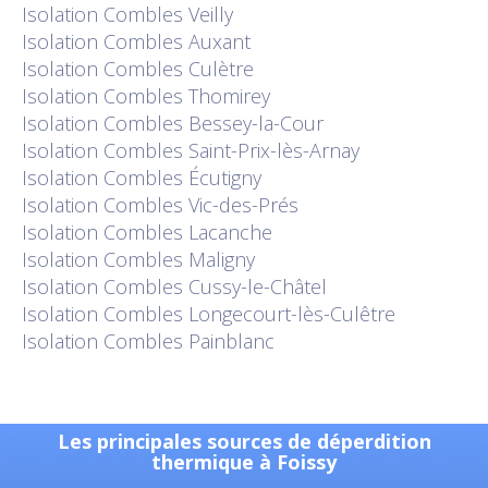
Isolation
Combles Veilly
Isolation
Combles Auxant
Isolation
Combles Culètre
Isolation
Combles Thomirey
Isolation
Combles Bessey-la-Cour
Isolation
Combles Saint-Prix-lès-Arnay
Isolation
Combles Écutigny
Isolation
Combles Vic-des-Prés
Isolation
Combles Lacanche
Isolation
Combles Maligny
Isolation
Combles Cussy-le-Châtel
Isolation
Combles Longecourt-lès-Culêtre
Isolation
Combles Painblanc
Les principales sources de déperdition
thermique à Foissy