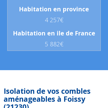
4 257€
5 882€
Isolation de vos combles
aménageables à Foissy
(21230)