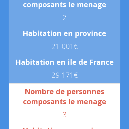
2
21 001€
29 171€
3