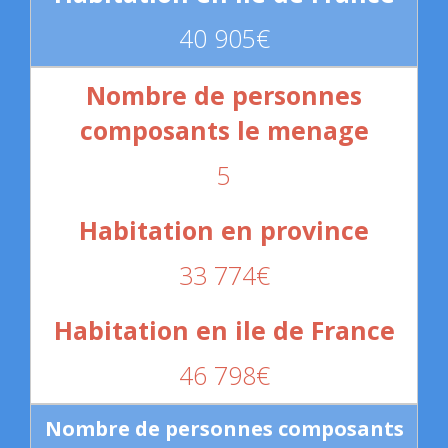
40 905€
5
33 774€
46 798€