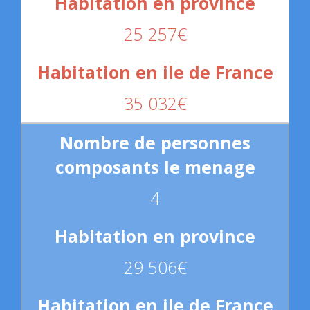
25 257€
35 032€
4
29 506€