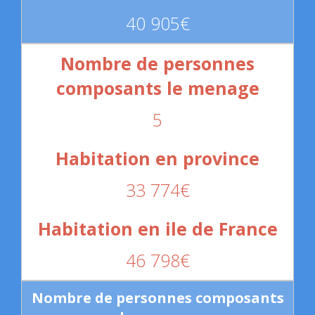
40 905€
5
33 774€
46 798€