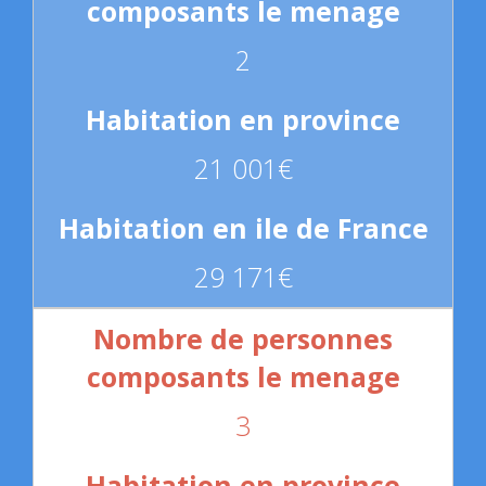
2
21 001€
29 171€
3