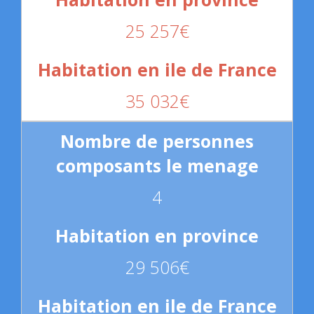
25 257€
35 032€
4
29 506€