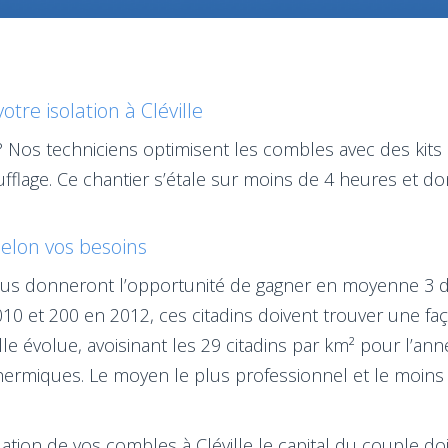
re isolation à Cléville
 Nos techniciens optimisent les combles avec des kits i
fflage. Ce chantier s’étale sur moins de 4 heures et do
 selon vos besoins
) vous donneront l’opportunité de gagner en moyenne 3 d
0 et 200 en 2012, ces citadins doivent trouver une faç
le évolue, avoisinant les 29 citadins par km² pour l’a
hermiques. Le moyen le plus professionnel et le moins ch
olation de vos combles à Cléville le capital du couple do