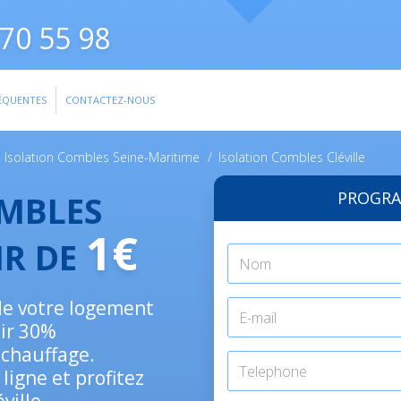
70 55 98
ÉQUENTES
CONTACTEZ-NOUS
Isolation Combles Seine-Maritime
/
Isolation Combles Cléville
PROGRA
OMBLES
1€
IR DE
n de votre logement
nir 30%
 chauffage.
ligne et profitez