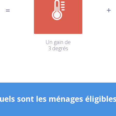
Un gain de
3 degrés
uels sont les ménages éligibles