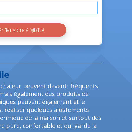
Vérifier votre éligibilité
lle
e chaleur peuvent devenir fréquents
au mais également des produits de
rmiques peuvent également être
, réaliser quelques ajustements
thermique de la maison et surtout des
pure, confortable et qui garde la