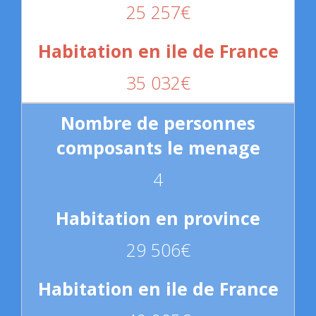
25 257€
35 032€
4
29 506€