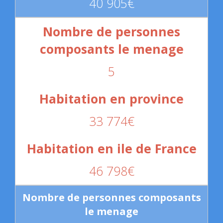
40 905€
5
33 774€
46 798€