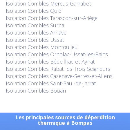
Isolation
Combles Mercus-Garrabet
Isolation
Combles Quié
Isolation
Combles Tarascon-sur-Ariège
Isolation
Combles Surba
Isolation
Combles Arnave
Isolation
Combles Ussat
Isolation
Combles Montoulieu
Isolation
Combles Ornolac-Ussat-les-Bains
Isolation
Combles Bédeilhac-et-Aynat
Isolation
Combles Rabat-les-Trois-Seigneurs
Isolation
Combles Cazenave-Serres-et-Allens
Isolation
Combles Saint-Paul-de-Jarrat
Isolation
Combles Bouan
Les principales sources de déperdition
thermique à Bompas