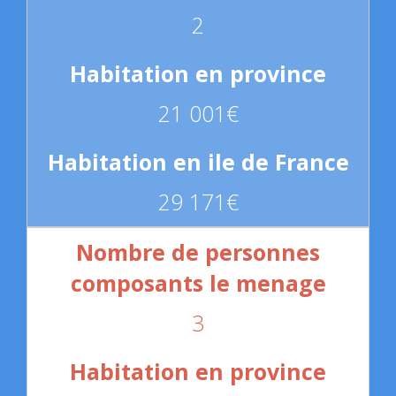
2
21 001€
29 171€
3