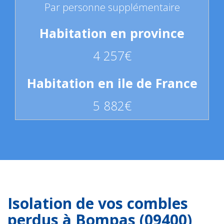
Par personne supplémentaire
4 257€
5 882€
Isolation de vos combles
perdus à Bompas (09400)