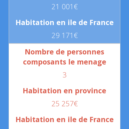
21 001€
29 171€
3
25 257€