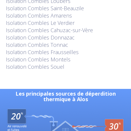
Isolation
Combles Loubers
Isolation
Combles Saint-Beauzile
Isolation
Combles Amarens
Isolation
Combles Le Verdier
Isolation
Combles Cahuzac-sur-Vère
Isolation
Combles Donnazac
Isolation
Combles Tonnac
Isolation
Combles Frausseilles
Isolation
Combles Montels
Isolation
Combles Souel
Les principales sources de déperdition
thermique à Alos