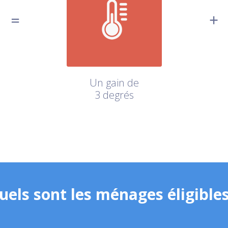
Un gain de
3 degrés
uels sont les ménages éligibles