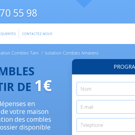
70 55 98
ÉQUENTES
CONTACTEZ-NOUS
lation Combles Tarn
/
Isolation Combles Amarens
PROGRA
OMBLES
1€
TIR DE
 dépenses en
n de votre maison
lation des combles
ossier disponible