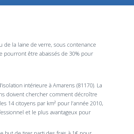
u de la laine de verre, sous contenance
ge pourront être abaissés de 30% pour
’isolation intérieure à Amarens (81170). La
ens doivent chercher comment décroître
les 14 citoyens par km² pour l’année 2010,
fessionnel et le plus avantageux pour
 but de tirer parti des frais à 1€ pour