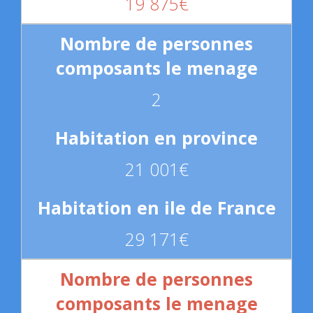
19 875€
2
21 001€
29 171€