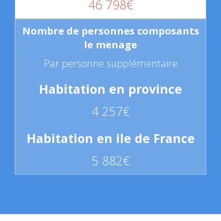
46 798€
Par personne supplémentaire
4 257€
5 882€