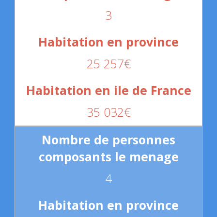
3
25 257€
35 032€
4