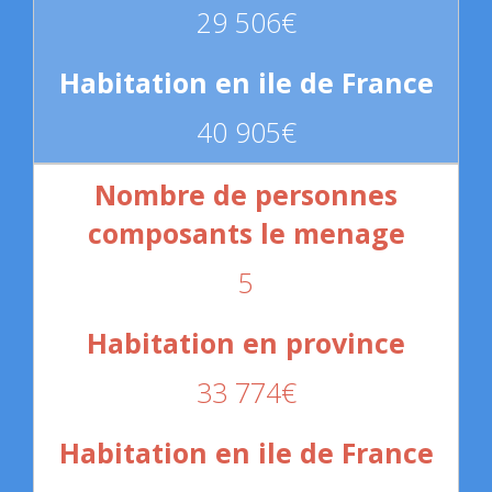
29 506€
40 905€
5
33 774€