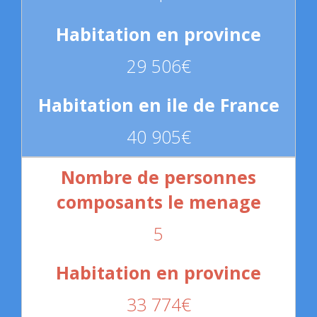
29 506€
40 905€
5
33 774€