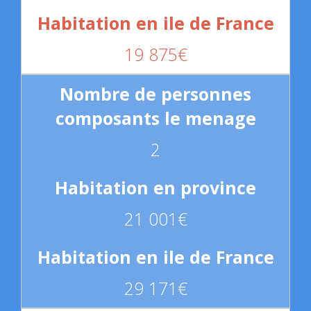
19 875€
2
21 001€
29 171€