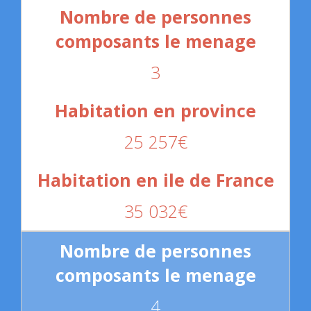
3
25 257€
35 032€
4