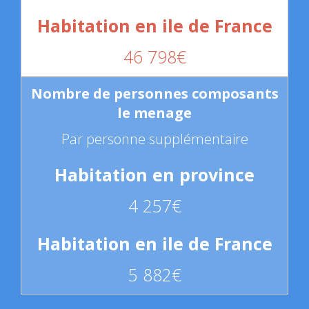
46 798€
Par personne supplémentaire
4 257€
5 882€