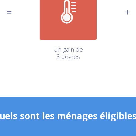
Un gain de
3 degrés
uels sont les ménages éligibles