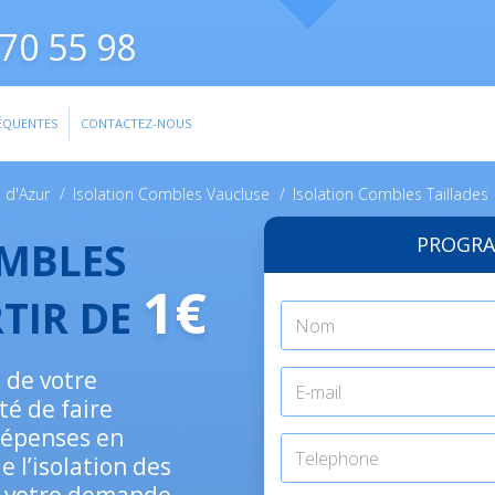
70 55 98
ÉQUENTES
CONTACTEZ-NOUS
 d'Azur
/
Isolation Combles Vaucluse
/
Isolation Combles Taillades
PROGRA
OMBLES
1€
RTIR DE
n de votre
té de faire
dépenses en
e l’isolation des