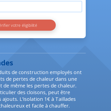
Vérifier votre éligibilité
ades
produits de construction employés ont
s de pertes de chaleur dans une
 de même les pertes de chaleur.
iculier des cloisons, peut être
jouts. L’isolation 1€ à Taillades
aleureux et facile à chauffer.