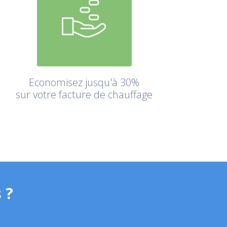
Economisez jusqu'à 30%
sur votre facture de chauffage
 ?