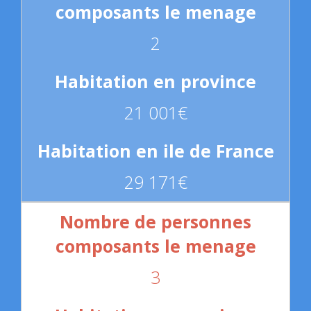
2
21 001€
29 171€
3