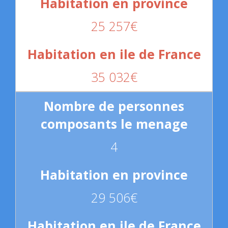
25 257€
35 032€
4
29 506€