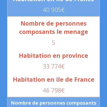
40 905€
5
33 774€
46 798€