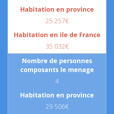
25 257€
35 032€
4
29 506€