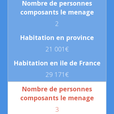
2
21 001€
29 171€
3