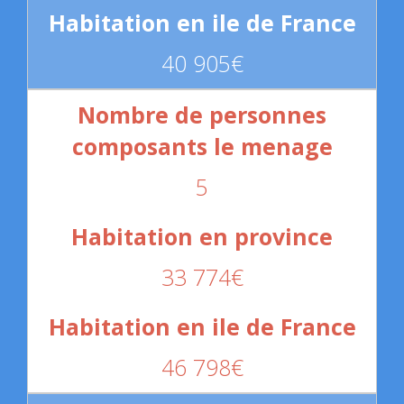
40 905€
5
33 774€
46 798€