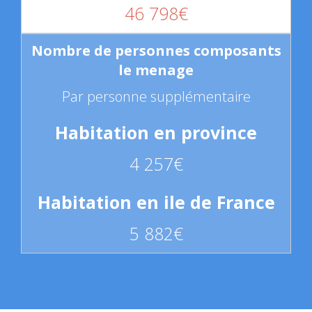
46 798€
Par personne supplémentaire
4 257€
5 882€