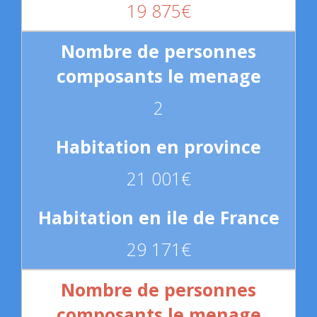
19 875€
2
21 001€
29 171€