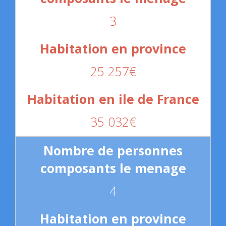
3
25 257€
35 032€
4