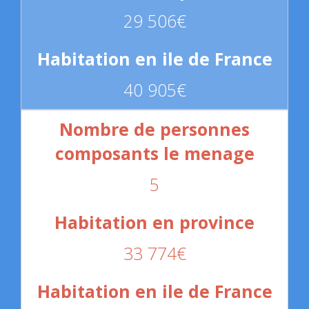
29 506€
40 905€
5
33 774€