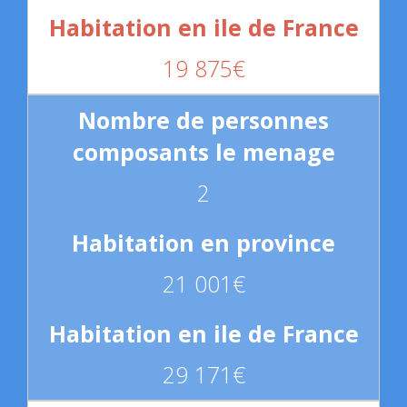
19 875€
2
21 001€
29 171€