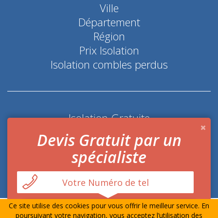
Ville
Département
Région
Prix Isolation
Isolation combles perdus
Isolation Gratuite
Coup de pouce économie d'énergie
Devis Gratuit par un
spécialiste
Ce site utilise des cookies pour vous offrir le meilleur service. En
© Prime-Isolation.fr Tout droits réservés
Mentions
poursuivant votre navigation, vous acceptez l’utilisation des