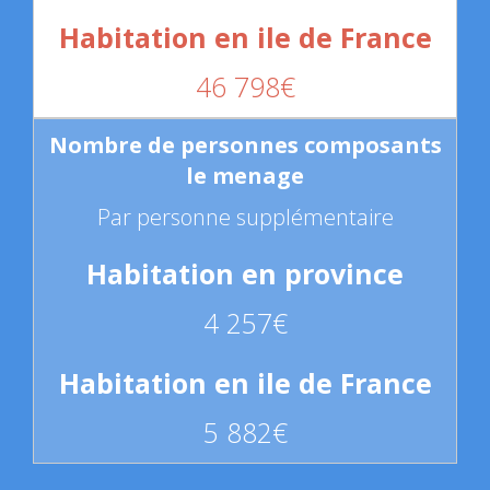
46 798€
Par personne supplémentaire
4 257€
5 882€