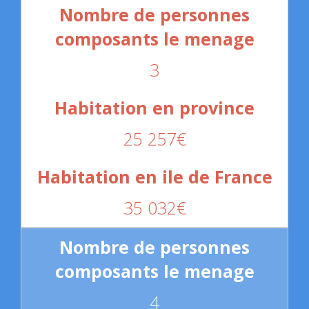
3
25 257€
35 032€
4