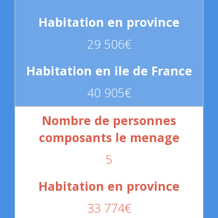
29 506€
40 905€
5
33 774€