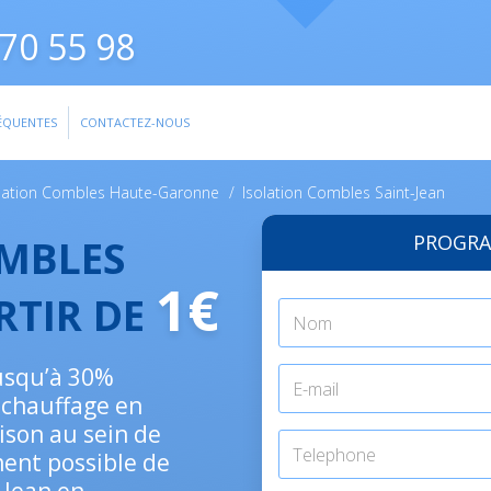
70 55 98
ÉQUENTES
CONTACTEZ-NOUS
olation Combles Haute-Garonne
/
Isolation Combles Saint-Jean
PROGRA
OMBLES
1€
RTIR DE
jusqu’à 30%
 chauffage en
ison au sein de
ment possible de