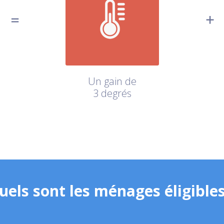
Un gain de
3 degrés
uels sont les ménages éligibles