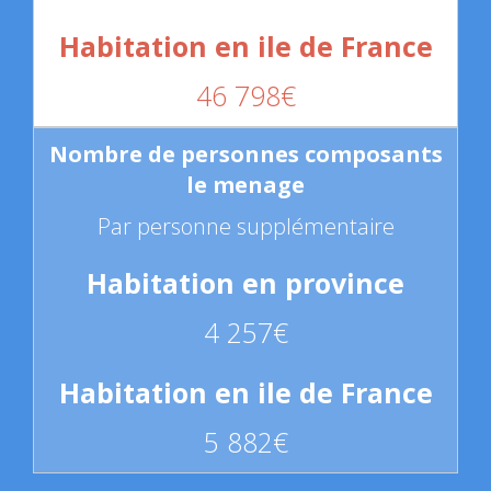
46 798€
Par personne supplémentaire
4 257€
5 882€