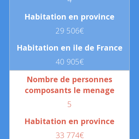
29 506€
40 905€
5
33 774€