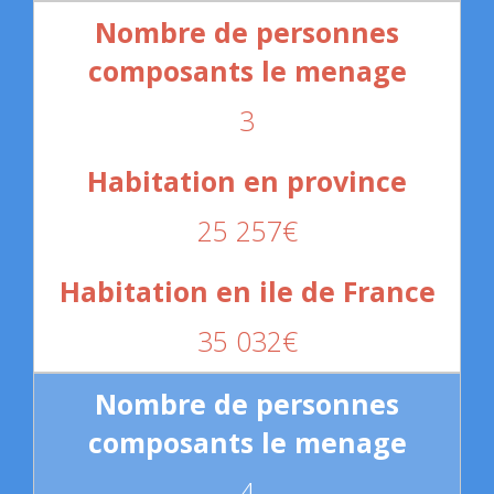
3
25 257€
35 032€
4