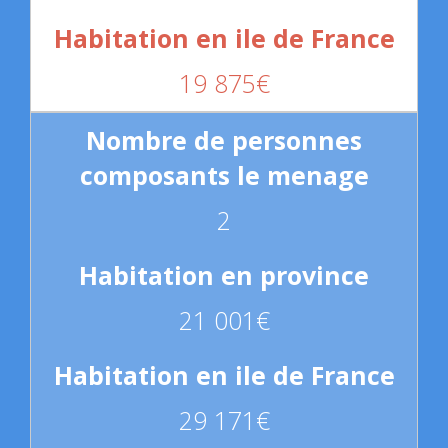
19 875€
2
21 001€
29 171€