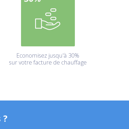
Economisez jusqu'à 30%
sur votre facture de chauffage
 ?