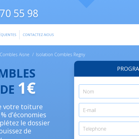
70 55 98
ÉQUENTES
CONTACTEZ-NOUS
n Combles Aisne
/
Isolation Combles Regny
PROGRA
OMBLES
1€
 DE
e votre toiture
0 % d’économies
plétez le dossier
jouissez de