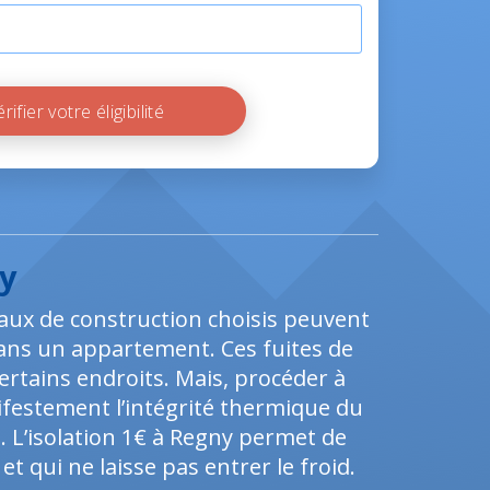
Vérifier votre éligibilité
ny
ériaux de construction choisis peuvent
dans un appartement. Ces fuites de
ertains endroits. Mais, procéder à
ifestement l’intégrité thermique du
 L’isolation 1€ à Regny permet de
t qui ne laisse pas entrer le froid.