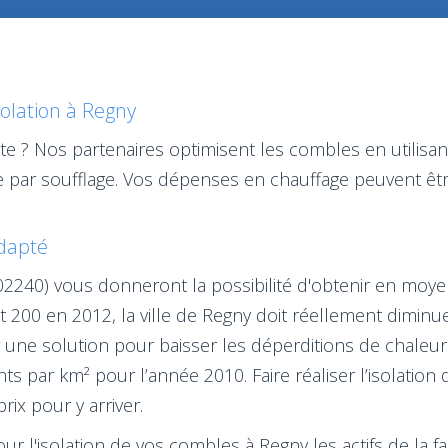
solation à Regny
te ? Nos partenaires optimisent les combles en utilisant
e par soufflage. Vos dépenses en chauffage peuvent êt
adapté
 (02240) vous donneront la possibilité d'obtenir en moy
 200 en 2012, la ville de Regny doit réellement diminu
er une solution pour baisser les déperditions de chaleu
s par km² pour l’année 2010. Faire réaliser l’isolatio
rix pour y arriver.
ur l'isolation de vos combles à Regny les actifs de la f