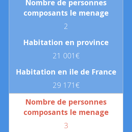
2
21 001€
29 171€
3