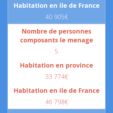
40 905€
5
33 774€
46 798€