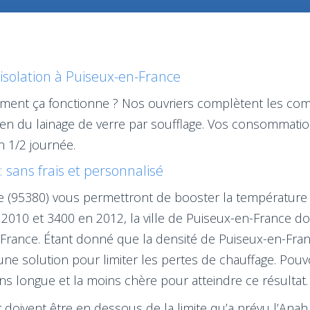
isolation à Puiseux-en-France
omment ça fonctionne ? Nos ouvriers complètent les c
u bien du lainage de verre par soufflage. Vos consommat
n 1/2 journée.
: sans frais et personnalisé
ce (95380) vous permettront de booster la température d
010 et 3400 en 2012, la ville de Puiseux-en-France doi
de France. Étant donné que la densité de Puiseux-en-Fr
 une solution pour limiter les pertes de chauffage. Pou
ns longue et la moins chère pour atteindre ce résultat.
oivent être en dessous de la limite qu’a prévu l’Anah afi