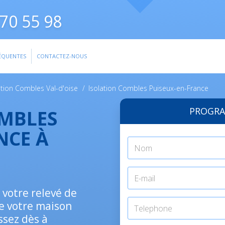
70 55 98
ÉQUENTES
CONTACTEZ-NOUS
ation Combles Val-d'oise
/
Isolation Combles Puiseux-en-France
PROGRA
OMBLES
NCE À
 votre relevé de
de votre maison
ssez dès à