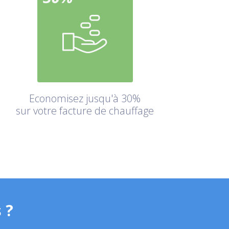
Economisez jusqu'à 30%
sur votre facture de chauffage
 ?