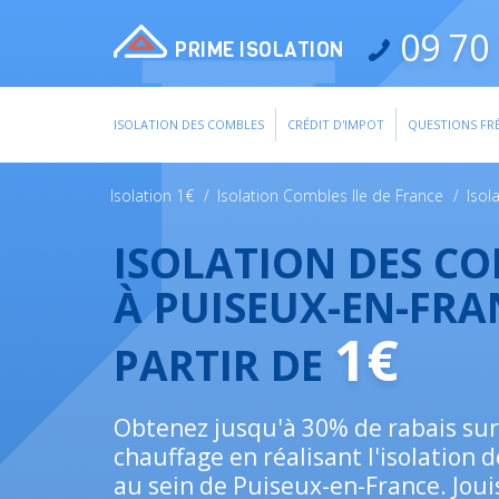
09 70 
PRIME ISOLATION
ISOLATION DES COMBLES
CRÉDIT D'IMPOT
QUESTIONS FR
Isolation 1€
/
Isolation Combles Ile de France
/
Isol
ISOLATION DES C
À PUISEUX-EN-FRA
1€
PARTIR DE
Obtenez jusqu'à 30% de rabais sur
chauffage en réalisant l'isolation 
au sein de Puiseux-en-France. Joui