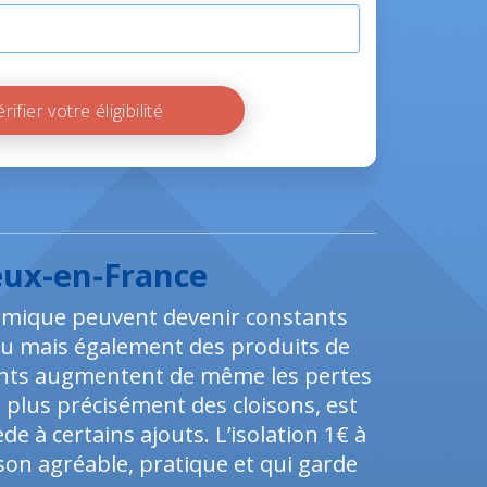
Vérifier votre éligibilité
eux-en-France
thermique peuvent devenir constants
l'eau mais également des produits de
ents augmentent de même les pertes
t plus précisément des cloisons, est
e à certains ajouts. L’isolation 1€ à
on agréable, pratique et qui garde